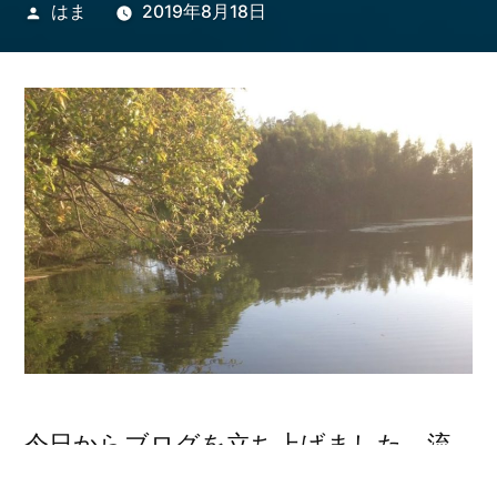
投
はま
2019年8月18日
稿
者:
今日からブログを立ち上げました。流
行ってますよね～釣りブログ。