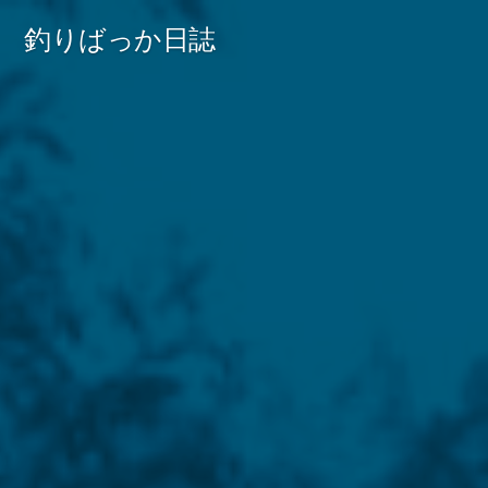
コ
釣りばっか日誌
ン
テ
ン
ツ
へ
ス
キ
ッ
プ